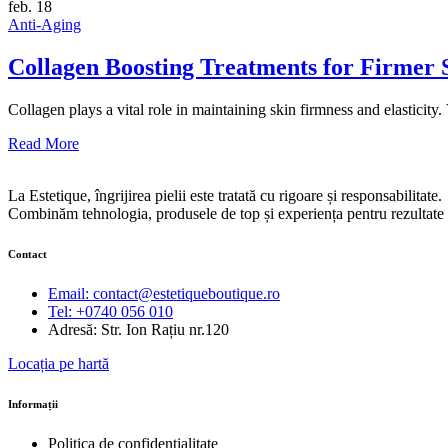
feb.
18
Anti-Aging
Collagen Boosting Treatments for Firmer 
Collagen plays a vital role in maintaining skin firmness and elasticity.
Read More
La Estetique, îngrijirea pielii este tratată cu rigoare și responsabilitate.
Combinăm tehnologia, produsele de top și experiența pentru rezultate v
Contact
Email: contact@estetiqueboutique.ro
Tel: +0740 056 010
Adresă: Str. Ion Rațiu nr.120
Locația pe hartă
Informații
Politica de confidențialitate