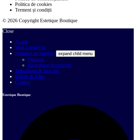
Politica de cookies
Termeni și condiții
© 2026 Copyright Estetique Boutique
Close
Acasă
Skin Longevity
Ritualuri de îngrijire
expand child menu
Valmont
Biologique Recherche
Tehnologie & Inovație
Before & After
Contact
Estetique Boutique