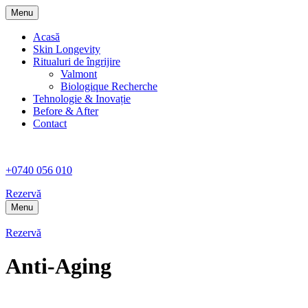
Menu
Acasă
Skin Longevity
Ritualuri de îngrijire
Valmont
Biologique Recherche
Tehnologie & Inovație
Before & After
Contact
+0740 056 010
Rezervă
Menu
Rezervă
Anti-Aging