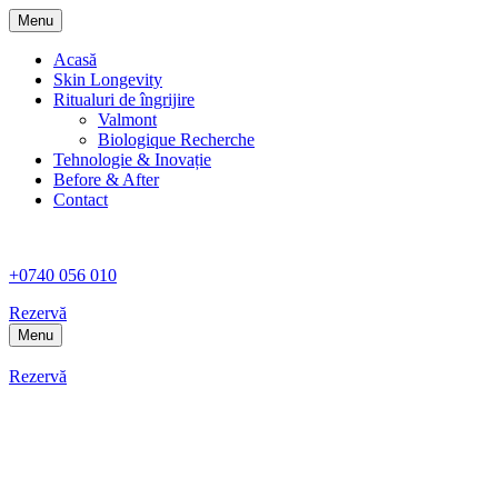
Menu
Acasă
Skin Longevity
Ritualuri de îngrijire
Valmont
Biologique Recherche
Tehnologie & Inovație
Before & After
Contact
+0740 056 010
Rezervă
Menu
Rezervă