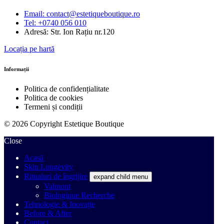
Email: contact@estetiqueboutique.ro
Tel: +0740 056 010
Adresă: Str. Ion Rațiu nr.120
Locația pe hartă
Informații
Politica de confidențialitate
Politica de cookies
Termeni și condiții
© 2026 Copyright Estetique Boutique
Close
Acasă
Skin Longevity
Ritualuri de îngrijire
expand child menu
Valmont
Biologique Recherche
Tehnologie & Inovație
Before & After
Contact