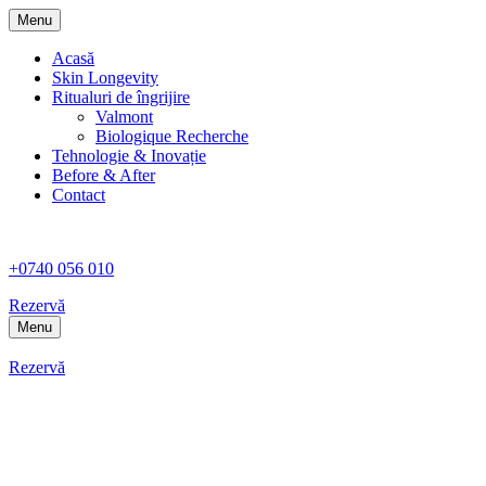
Menu
Acasă
Skin Longevity
Ritualuri de îngrijire
Valmont
Biologique Recherche
Tehnologie & Inovație
Before & After
Contact
+0740 056 010
Rezervă
Menu
Rezervă