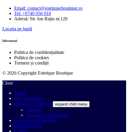
Email: contact@estetiqueboutique.ro
Tel: +0740 056 010
Adresă: Str. Ion Rațiu nr.120
Locația pe hartă
Informații
Politica de confidențialitate
Politica de cookies
Termeni și condiții
© 2026 Copyright Estetique Boutique
Close
Acasă
Skin Longevity
Ritualuri de îngrijire
expand child menu
Valmont
Biologique Recherche
Tehnologie & Inovație
Before & After
Contact