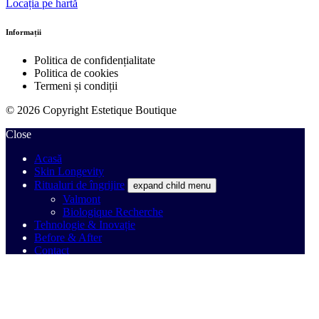
Locația pe hartă
Informații
Politica de confidențialitate
Politica de cookies
Termeni și condiții
© 2026 Copyright Estetique Boutique
Close
Acasă
Skin Longevity
Ritualuri de îngrijire
expand child menu
Valmont
Biologique Recherche
Tehnologie & Inovație
Before & After
Contact
Estetique Boutique