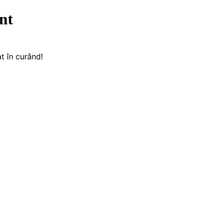
nt
t în curând!