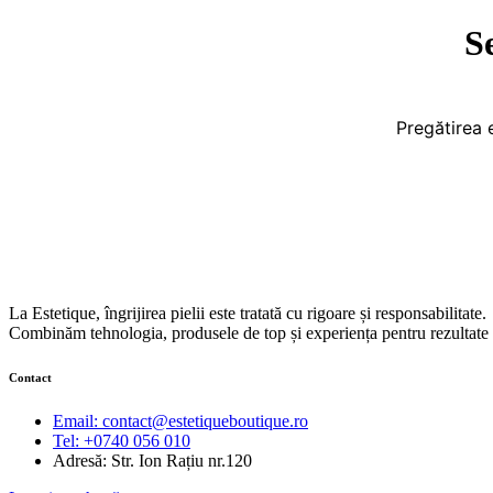
S
Pregătirea 
La Estetique, îngrijirea pielii este tratată cu rigoare și responsabilitate.
Combinăm tehnologia, produsele de top și experiența pentru rezultate v
Contact
Email: contact@estetiqueboutique.ro
Tel: +0740 056 010
Adresă: Str. Ion Rațiu nr.120