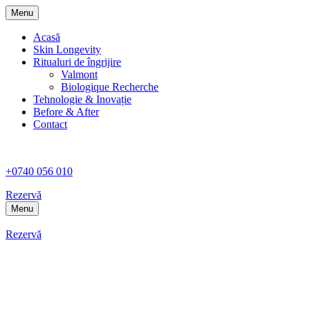
Menu
Acasă
Skin Longevity
Ritualuri de îngrijire
Valmont
Biologique Recherche
Tehnologie & Inovație
Before & After
Contact
+0740 056 010
Rezervă
Menu
Rezervă