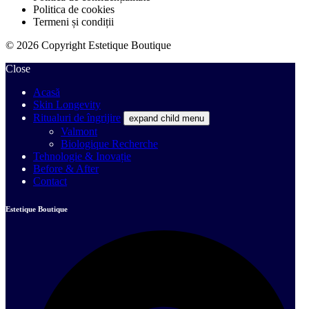
Politica de cookies
Termeni și condiții
© 2026 Copyright Estetique Boutique
Close
Acasă
Skin Longevity
Ritualuri de îngrijire
expand child menu
Valmont
Biologique Recherche
Tehnologie & Inovație
Before & After
Contact
Estetique Boutique