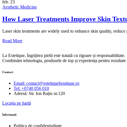
feb.
23
Aesthetic Medicine
How Laser Treatments Improve Skin Text
Laser skin treatments are widely used to enhance skin quality, reduc
Read More
La Estetique, îngrijirea pielii este tratată cu rigoare și responsabilitate.
Combinăm tehnologia, produsele de top și experiența pentru rezultate v
Contact
Email: contact@estetiqueboutique.ro
Tel: +0740 056 010
Adresă: Str. Ion Rațiu nr.120
Locația pe hartă
Informații
Politica de confidențialitate