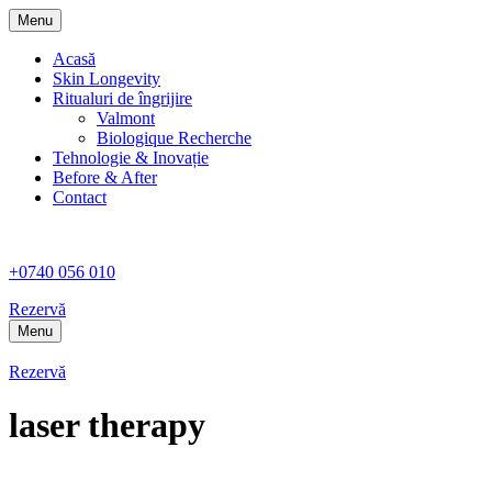
Menu
Acasă
Skin Longevity
Ritualuri de îngrijire
Valmont
Biologique Recherche
Tehnologie & Inovație
Before & After
Contact
+0740 056 010
Rezervă
Menu
Rezervă
laser therapy